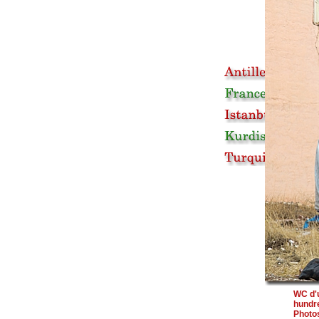
WC d'u
hundr
Photos