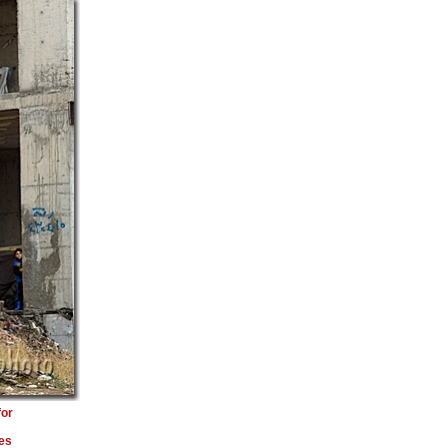
for
res